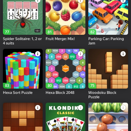
18+
77
81
82
Spider Solitaire: 1, 2 or
Fruit Merge: Mix!
Parking Car: Parking
4 suits
Jam
83
80
75
Hexa Sort Puzzle
Hexa Block 2048
Woodoku Block
Puzzle