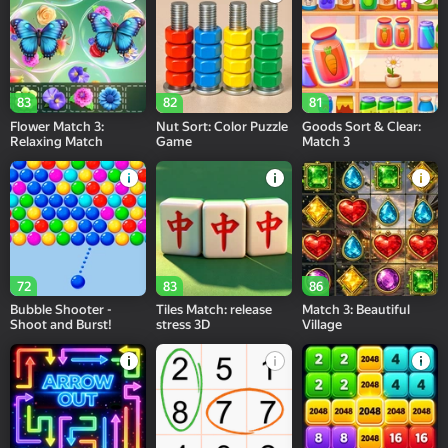
83
82
81
Flower Match 3:
Nut Sort: Color Puzzle
Goods Sort & Clear:
Relaxing Match
Game
Match 3
72
83
86
Bubble Shooter -
Tiles Match: release
Match 3: Beautiful
Shoot and Burst!
stress 3D
Village