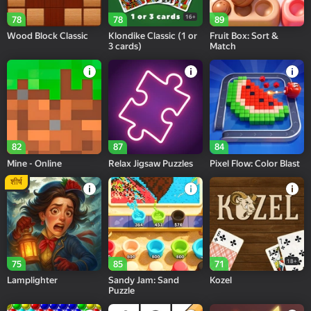
16+
78
78
89
Wood Block Classic
Klondike Classic (1 or
Fruit Box: Sort &
3 cards)
Match
82
87
84
Mine - Online
Relax Jigsaw Puzzles
Pixel Flow: Color Blast
शीर्ष
18+
75
85
71
Lamplighter
Sandy Jam: Sand
Kozel
Puzzle