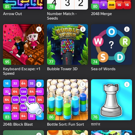
85
78
80
Arrow Out
Number Match -
2048 Merge
Seeds
95
77
74
Keyboard Escape: +1
Bubble Tower 3D
Sea of Words
Speed
83
86
76
2048: Block Blast
Bottle Sort: Fun Sort
शतरंज