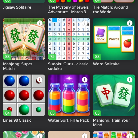
88
83
84
Jigsaw Solitaire
The Mystery of Jewels:
Tile Match: Around
Adventure - Match 3
the World
83
75
83
Mahjong: Super
Sudoku Guru - classic
Word Solitaire
Match
sudoku
84
85
83
Lines 98 Classic
Water Sort: Fill & Pack
Mahjong: Train Your
Mind