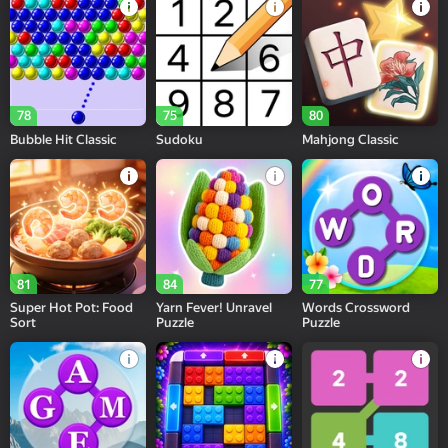
78
75
80
Bubble Hit Classic
Sudoku
Mahjong Classic
81
84
77
Super Hot Pot: Food
Yarn Fever! Unravel
Words Crossword
Sort
Puzzle
Puzzle