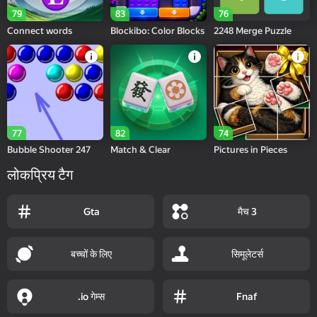
79
83
76
Connect words
Blockibo: Color Blocks
2248 Merge Puzzle
77
82
74
Bubble Shooter 247
Match & Clear
Pictures in Pieces
लोकप्रिय टैग
मैच 3
Gta
बच्चों के लिए
सिमूलेटर्स
.io गेम्स
Fnaf