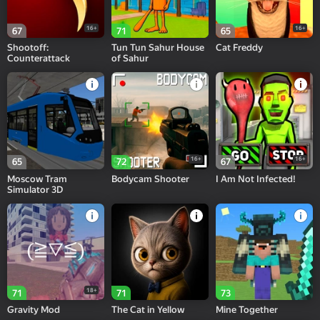
16+
16+
67
71
65
Shootoff:
Tun Tun Sahur House
Cat Freddy
Counterattack
of Sahur
16+
16+
65
72
67
Moscow Tram
Bodycam Shooter
I Am Not Infected!
Simulator 3D
18+
71
71
73
Gravity Mod
The Cat in Yellow
Mine Together