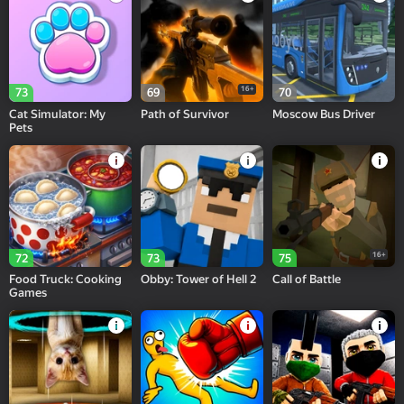
16+
73
69
70
Cat Simulator: My
Path of Survivor
Moscow Bus Driver
Pets
16+
72
73
75
Food Truck: Cooking
Obby: Tower of Hell 2
Call of Battle
Games