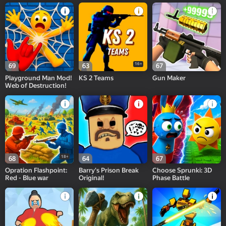
16+
69
63
67
Playground Man Mod!
KS 2 Teams
Gun Maker
Web of Destruction!
18+
68
64
67
Opration Flashpoint:
Barry's Prison Break
Choose Sprunki: 3D
Red - Blue war
Original!
Phase Battle