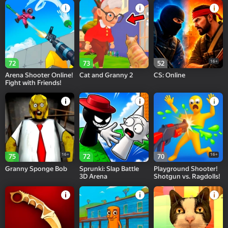
16+
72
73
52
Arena Shooter Online!
Cat and Granny 2
CS: Online
Fight with Friends!
16+
16+
75
72
70
Granny Sponge Bob
Sprunki: Slap Battle
Playground Shooter!
3D Arena
Shotgun vs. Ragdolls!