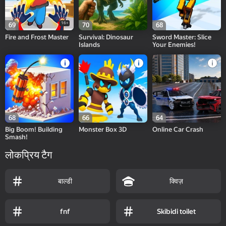
16+
69
70
68
Fire and Frost Master
Survival: Dinosaur
Sword Master: Slice
Islands
Your Enemies!
68
66
64
Big Boom! Building
Monster Box 3D
Online Car Crash
Smash!
लोकप्रिय टैग
बाल्डी
क्विज़
fnf
Skibidi toilet