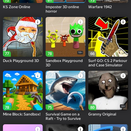
72
81
73
KS Zone Online
Imposter 3D online
Warfare 1942
horror
18+
77
78
66
Duck Playground 3D
Sandbox Playground
Surf GO: CS 2 Parkour
3D
and Case Simulator
16+
78
75
80
Mine Block: Sandbox!
Survival Game on a
Granny Original
Raft - Try to Survive