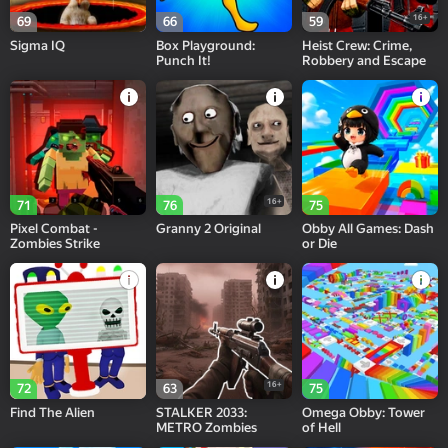
16+
69
66
59
Sigma IQ
Box Playground:
Heist Crew: Crime,
Punch It!
Robbery and Escape
16+
71
76
75
Pixel Combat -
Granny 2 Original
Obby All Games: Dash
Zombies Strike
or Die
16+
72
63
75
Find The Alien
STALKER 2033:
Omega Obby: Tower
METRO Zombies
of Hell