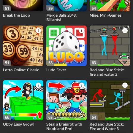
51
39
54
Break the Loop
Merge Balls 2048:
Mine: Mini-Games
Billiards!
51
58
63
Lotto Online: Classic
Ludo Fever
Red and Blue Stick:
fire and water 2
66
63
64
Obby Easy Grow!
Steal a Brainrot with
Red and Blue Stick:
Noob and Pro!
Fire and Water 3