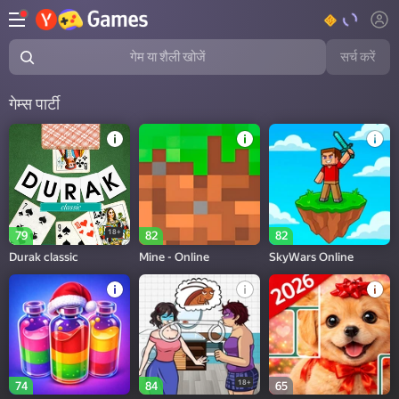
सर्च करें
गेम या शैली खोजें
गेम्स पार्टी
18+
79
82
82
Durak classic
Mine - Online
SkyWars Online
18+
74
84
65