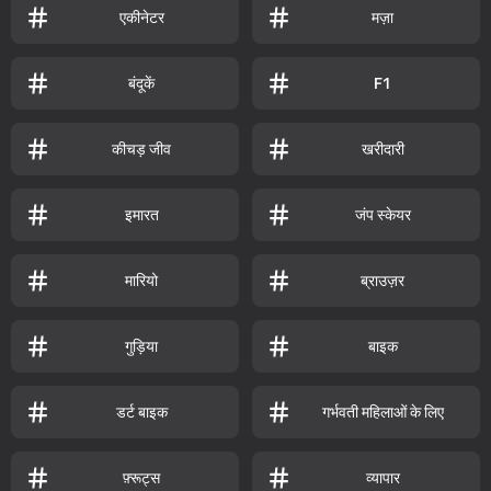
एकीनेटर
मज़ा
बंदूकें
F1
कीचड़ जीव
खरीदारी
इमारत
जंप स्केयर
मारियो
ब्राउज़र
गुड़िया
बाइक
डर्ट बाइक
गर्भवती महिलाओं के लिए
फ़्रूट्स
व्यापार