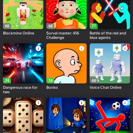
68
68
77
Blockmine Online
Surval master: 456
Battle of the red and
Challenge
blue agents
74
74
68
Dangerous race for
Bonko
Voice Chat Online
two