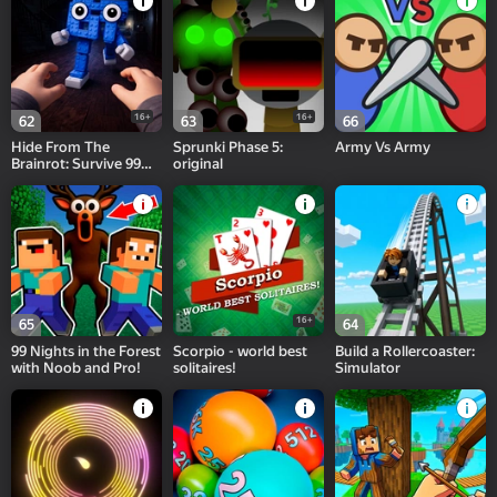
16+
16+
62
63
66
Hide From The
Sprunki Phase 5:
Army Vs Army
Brainrot: Survive 99
original
Nights
16+
65
64
99 Nights in the Forest
Scorpio - world best
Build a Rollercoaster:
with Noob and Pro!
solitaires!
Simulator