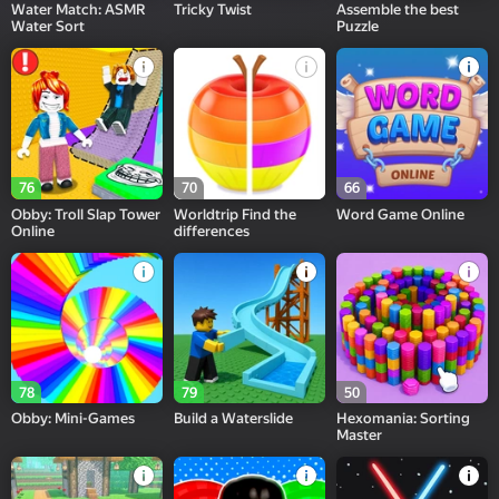
Water Match: ASMR
Tricky Twist
Assemble the best
Water Sort
Puzzle
76
70
66
Obby: Troll Slap Tower
Worldtrip Find the
Word Game Online
Online
differences
78
79
50
Obby: Mini-Games
Build a Waterslide
Hexomania: Sorting
Master