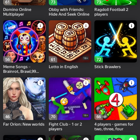
61
73
73
Domino Online
Obby with Friends:
Ragdoll Football 2
Multiplayer
Hide And Seek Online
players
18+
56
61
72
Meme Songs－
Lotto in English
Stick Brawlers
Brainrot, Brawl,99
Nights,Sprunki, FNAF
18+
16+
46
70
66
Far Orion: New worlds
Fight Club - 1 or 2
4 players - games for
players
two, three, four