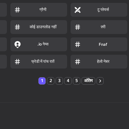
ग्रैनी
टू प्लेयर्स
कोई डाउनलोड नहीं
फ़्री
.io गेम्स
Fnaf
फ्रेडी में पांच रातें
हेलो नेबर
1
2
3
4
5
अंतिम