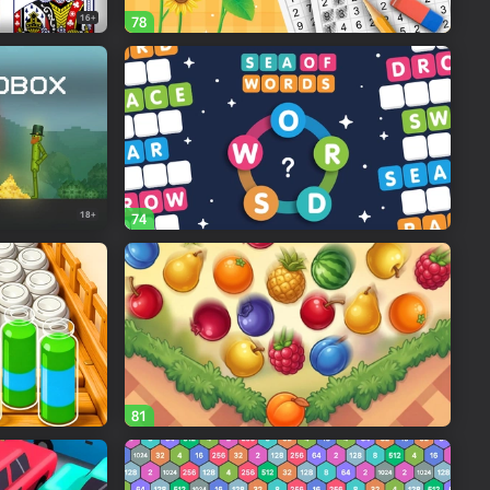
16+
78
18+
74
81