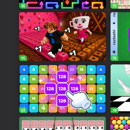
85
75
95
76
83
76