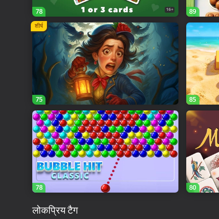
16+
78
89
शीर्ष
75
85
78
80
लोकप्रिय टैग