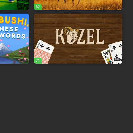
87
18+
71