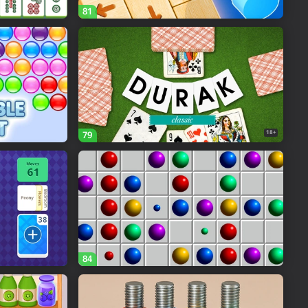
81
18+
79
84