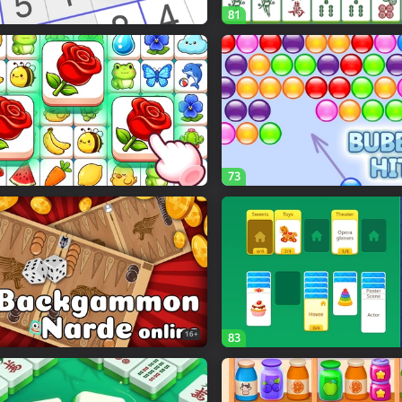
81
73
16+
83