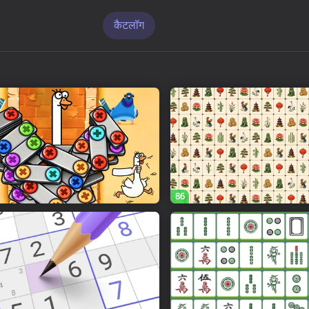
कैटलॉग
86