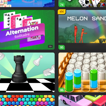
74
शीर्ष
16+
95
86