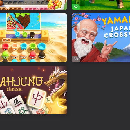
82
58