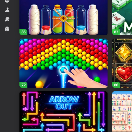
लड़कों के लिए
सिमूलेटर्स
स्पोर्ट्स
हॉरर.
85
83
72
86