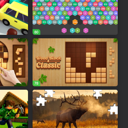
80
78