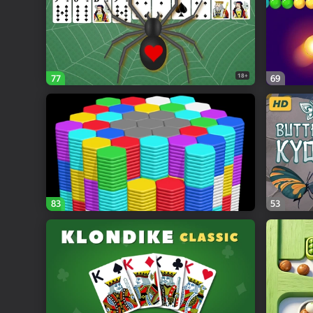
18+
77
69
83
53