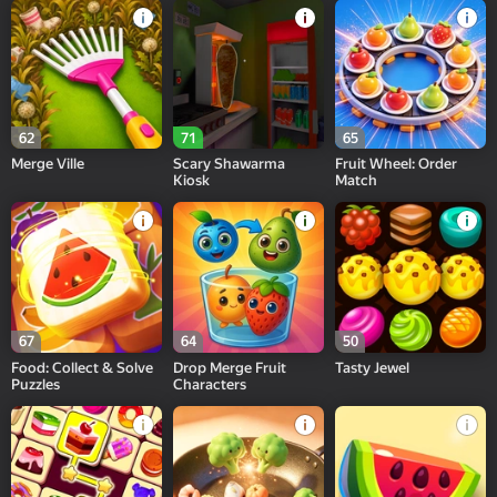
62
71
65
Merge Ville
Scary Shawarma
Fruit Wheel: Order
Kiosk
Match
67
64
50
Food: Collect & Solve
Drop Merge Fruit
Tasty Jewel
Puzzles
Characters