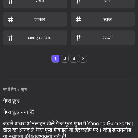
राक्षस
निंजा
जानवर
स्कूल
माशा एंड द बियर
पेनल्टी
1
2
3
सभी टैग
फ़ूड
गेम्स फ़ूड
गेम्स फ़ूड क्या है?
सबसे अच्छा ऑनलाइन खेलें गेम्स फ़ूड मुफ्त में Yandes Games पर।
खेल का आनंद लें गेम्स फ़ूड मोबाइल या डेस्कटॉप पर। कोई डाउनलोड
या स्थापना की आवश्यकता नहीं है!