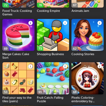
72
76
67
Food Truck: Cooking
Cooking Empire
Animals Jam
Games
69
73
62
Merge Cakes: Cake
Shopping Business
Cooking Stories
Sort
53
65
68
Find your way to the
Fruit Catch: Falling
Pixels: Coloring-
tiles (pairs)
Puzzle
embroidery by
numbers