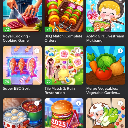
72
71
80
Royal Cooking -
BBQ Match: Complete
ASMR Girl: Livestream
Cooking Game
Orders
Mukbang
76
72
Super BBQ Sort
Tile Match 3: Ruin
Merge Vegetables:
Restoration
Vegetable Garden
2048