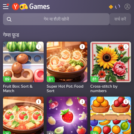
सर्च करें
गेम या शैली खोजें
गेम्स फ़ूड
89
81
81
Fruit Box: Sort &
Super Hot Pot: Food
Cross-stitch by
Match
Sort
numbers