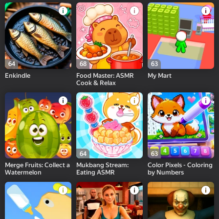
64
68
63
Enkindle
Food Master: ASMR
My Mart
Cook & Relax
64
63
Merge Fruits: Collect a
Mukbang Stream:
Color Pixels - Coloring
Watermelon
Eating ASMR
by Numbers