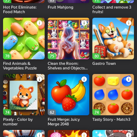
75
63
71
Hot Pot Eliminate:
Fruit Mahjong
Collect and remove 3
Food Match
fruits!
78
75
80
Find Animals &
Clean the Room:
Gastro Town
Vegetables: Puzzle
Shelves and Objects
Sorting
74
62
74
Pixely - Color by
Fruit Merge: Juicy
Tasty Story - Match3
number
Merge 2048