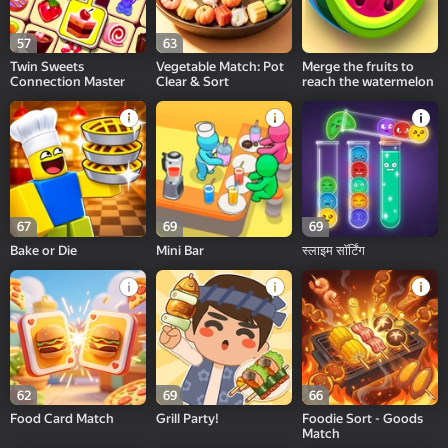
57
63
Twin Sweets
Vegetable Match: Pot
Merge the fruits to
Connection Master
Clear & Sort
reach the watermelon
67
69
69
Bake or Die
Mini Bar
स्लाइम सॉर्टिंग
62
69
66
Food Card Match
Grill Party!
Foodie Sort - Goods
Match