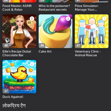
68
59
47
Food Master: ASMR
Who is the poisoner?
Pizza Simulator:
Cook & Relax
Restaurant secrets
Manage Your
Restaurant!
48
49
47
Ellie's Recipe Dubai
Cake Art
Veterinary Clinic -
Chocolate Bar
Animal Rescue
37
Duck Against!
लोकप्रिय टैग