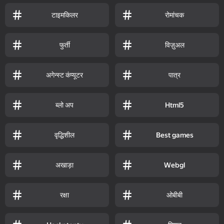
टाइमकिलर
रोमांचक
फुर्ती
विज़ुअल
अगेन्स्ट कंप्यूटर
पात्र
ब्लो अप
Html5
वृद्धिशील
Best games
अखाड़ा
Webgl
रक्षा
ओबीबी