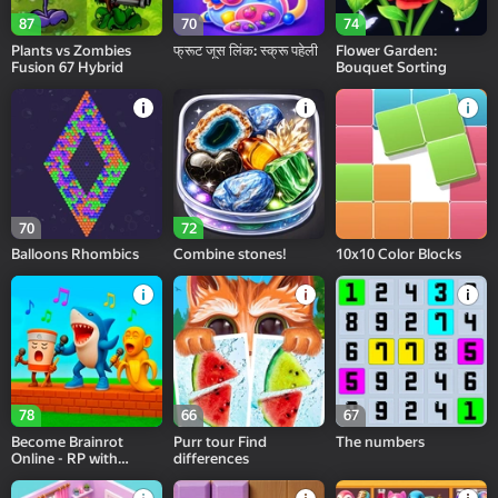
87
70
74
Plants vs Zombies
फ्रूट जूस लिंक: स्क्रू पहेली
Flower Garden:
Fusion 67 Hybrid
Bouquet Sorting
70
72
Balloons Rhombics
Combine stones!
10x10 Color Blocks
78
66
67
Become Brainrot
Purr tour Find
The numbers
Online - RP with
differences
Friends!