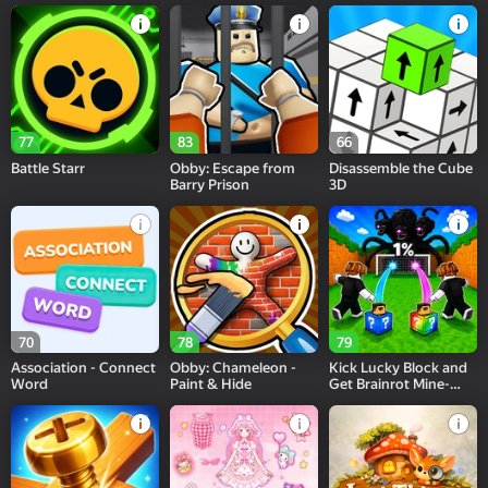
77
83
66
Battle Starr
Obby: Escape from
Disassemble the Cube
Barry Prison
3D
70
78
79
Association - Connect
Obby: Chameleon -
Kick Lucky Block and
Word
Paint & Hide
Get Brainrot Mine-
Mobs!