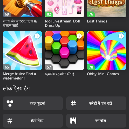
69
82
76
स्क्रू जैम मास्टर: नट्स &
Idol Livestream: Doll
Lost Things
बोल्ट्स सॉर्ट
Dress Up
65
57
78
Merge fruits: Find a
चुंबकीय षट्कोण: छँटाई
Obby: Mini-Games
watermelon!
लोकप्रिय टैग
बबल शूटर्स
फ्रेडी में पांच रातें
हेलो नेबर
रणनीति