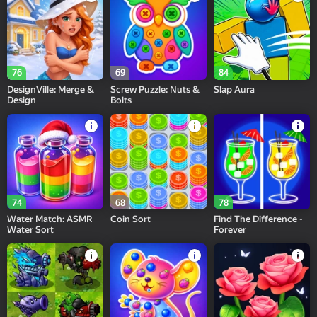
76
69
84
DesignVille: Merge &
Screw Puzzle: Nuts &
Slap Aura
Design
Bolts
74
68
78
Water Match: ASMR
Coin Sort
Find The Difference -
Water Sort
Forever