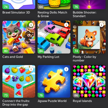
74
64
76
Brawl Simulator 3D
Nesting Dolls: Match
Bubble Shooter:
& Grow
Standart
80
84
74
Cats and Gold
My Parking Lot
Pixely - Color by
number
73
76
66
Connect the fruits:
Jigsaw Puzzle World
Royal Islands
Drop into the gap