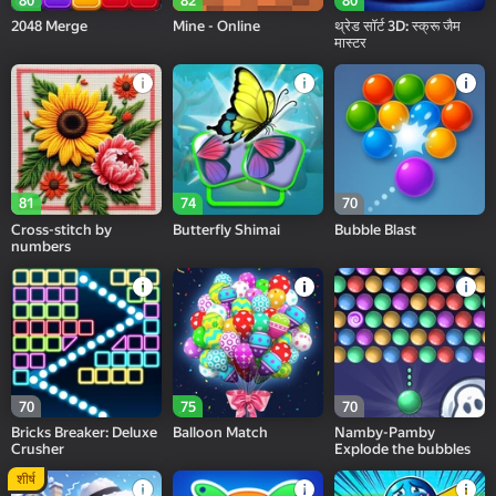
80
82
80
2048 Merge
Mine - Online
थ्रेड सॉर्ट 3D: स्क्रू जैम
मास्टर
81
74
70
Cross-stitch by
Butterfly Shimai
Bubble Blast
numbers
70
75
70
Bricks Breaker: Deluxe
Balloon Match
Namby-Pamby
Crusher
Explode the bubbles
शीर्ष