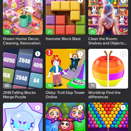
79
77
75
Dream Home: Decor,
Hamster Block Blast
Clean the Room:
Cleaning, Renovation
Shelves and Objects
Sorting
66
76
70
2048 Falling Blocks
Obby: Troll Slap Tower
Worldtrip Find the
Merge Puzzle
Online
differences