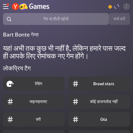
सर्च करें
गेम या शैली खोजें
Bart Bonte गेम्स
यहां अभी तक कुछ भी नहीं है, लेकिन हमारे पास जल्द
ही आपके लिए रोमांचक नए गेम होंगे।
लोकप्रिय टैग
रेसिंग
Brawl stars
माइनक्राफ्ट
कोई डाउनलोड नहीं
फ़्री
Gta