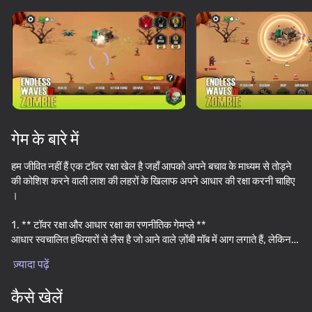
डिवाइस घुमाएँ
यह गेम केवल लैंडस्केप
ओरिएंटेशन का समर्थन करता है
लोड हो रहा है
गेम के बारे में
हम जीवित नहीं हैं एक टॉवर रक्षा खेल है जहाँ आपको अपने बचाव के माध्यम से तोड़ने
की कोशिश करने वाली लाश की लहरों के खिलाफ अपने आधार की रक्षा करनी चाहिए
।
1. ** टॉवर रक्षा और आधार रक्षा का रणनीतिक गेमप्ले **
आधार स्वचालित हथियारों से लैस है जो आने वाले ज़ोंबी मॉब में आग लगाते हैं, लेकिन
प्ले
प्रत्येक लहर के साथ दुश्मन अधिक से अधिक आक्रामक और जीवित हो जाते हैं ।
ज़्यादा पढ़ें
2. ** आधुनिकीकरण **
कैसे खेलें
अपने आधार और शस्त्रागार को अपग्रेड करें । अपने हथियार, गोला बारूद और गढ़