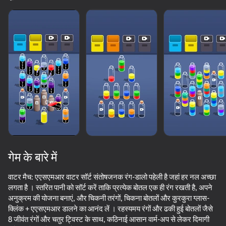
गेम के बारे में
वाटर मैच: एएसएमआर वाटर सॉर्ट संतोषजनक रंग-डालो पहेली है जहां हर नल अच्छा
लगता है । स्तरित पानी को सॉर्ट करें ताकि प्रत्येक बोतल एक ही रंग रखती है, अपने
अनुक्रम की योजना बनाएं, और चिकनी तरंगों, चिकना बोतलों और कुरकुरा ग्लास-
50+ शीर्ष गेम. सभी द्वारा

क्लिंक + एएसएमआर डालने का आनंद लें । रहस्यमय रंगों और ढकी हुई बोतलों जैसे
पसंद किए गए. यहां तक कि “नॉन-गेमर्स”
8 जीवंत रंगों और चतुर ट्विस्ट के साथ, कठिनाई आसान वार्म-अप से लेकर दिमागी