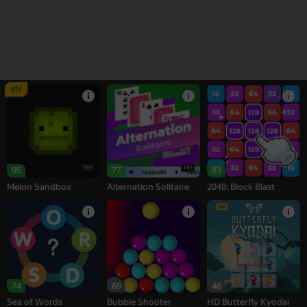
78
77
76
Number Match -
Bubble Tower 3D
शतरंज
Seeds
शीर्ष
18+
16+
95
77
83
Melon Sandbox
Alternation Solitaire
2048: Block Blast
74
69
46
Sea of Words
Bubble Shooter
HD Butterfly Kyodai