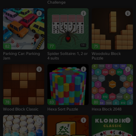
Challenge
18+
82
77
75
Parking Car: Parking
Spider Solitaire: 1, 2 or
Woodoku Block
Jam
4 suits
Puzzle
78
83
80
Wood Block Classic
Hexa Sort Puzzle
Hexa Block 2048