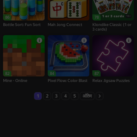
16+
86
78
Bottle Sort: Fun Sort
Mah Jong Connect
Klondike Classic (1 or
3 cards)
82
84
87
Mine - Online
Pixel Flow: Color Blast
Relax Jigsaw Puzzles
1
2
3
4
5
अंतिम