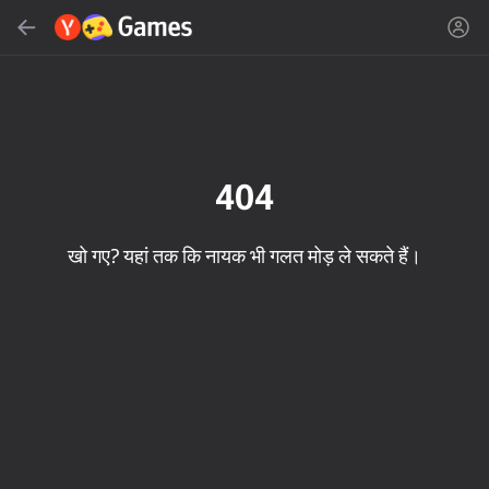
सर्च करें
गेम या शैली खोजें
Yandes Games
अनुशंसित
404
खो गए? यहां तक कि नायक भी गलत मोड़ ले सकते हैं।
16+
85
89
86
Spider Solitaire (1, 2,
Duck Rescue: Screw
Mahjong Blast
and 4 suits)
Clear