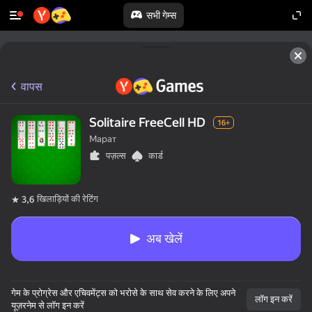
सभी गेम्स
वापस
Solitaire FreeCell HD
16+
Марат
पज़ल्स
कार्ड
खिलाड़ियों की रेटिंग
3,6
अब खेलें
50+ शीर्ष गेम्स।

गेम के प्रोग्रेस और एचिवमेंट्स को भरोसे के साथ सेव करने के लिए अपने
सभी द्वारा पसंद किया गया।

लॉग इन करें
यूज़रनेम से लॉग इन करें
यहां तक कि “नॉन-गेमर्स”।