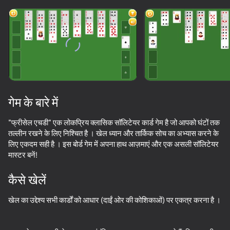
सभी दिखाएँ
गेम के बारे में
"फ्रीसेल एचडी" एक लोकप्रिय क्लासिक सॉलिटेयर कार्ड गेम है जो आपको घंटों तक
तल्लीन रखने के लिए निश्चित है । खेल ध्यान और तार्किक सोच का अभ्यास करने के
लिए एकदम सही है । इस बोर्ड गेम में अपना हाथ आज़माएं और एक असली सॉलिटेयर
मास्टर बनें!
कैसे खेलें
खेल का उद्देश्य सभी कार्डों को आधार (दाईं ओर की कोशिकाओं) पर एकत्र करना है ।
80
50+ शीर्ष गेम. सभी द्वारा

84
74
64
पसंद किए गए. यहां तक कि “नॉन-गेमर्स”
सॉलिटेयर क्लोंडाइक - क्लासिक
Solitaire Classic Klondike
Klondike 2025
Solitaire