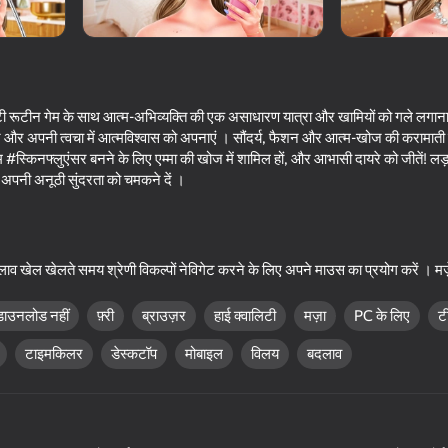
ूटी रूटीन गेम के साथ आत्म-अभिव्यक्ति की एक असाधारण यात्रा और खामियों को गले लगाना । ए
ें और अपनी त्वचा में आत्मविश्वास को अपनाएं । सौंदर्य, फैशन और आत्म-खोज की करामाती द
#स्किनफ्लुएंसर बनने के लिए एम्मा की खोज में शामिल हों, और आभासी दायरे को जीतें! लड़क
अपनी अनूठी सुंदरता को चमकने दें ।
16+
49
39
 खेल खेलते समय श्रेणी विकल्पों नेविगेट करने के लिए अपने माउस का प्रयोग करें । मज
Makeover
Become a Queen
I Am Security
डाउनलोड नहीं
फ़्री
ब्राउज़र
हाई क्वालिटी
मज़ा
PC के लिए
ट
टाइमकिलर
डेस्कटॉप
मोबाइल
विलय
बदलाव
18+
57
58