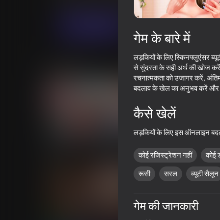
कैज़ुअल
लड़कियों के लिए
Gamerina
अब खेलें
गेम के बारे में
लड़कियों के लिए स्किनफ्लुएंसर ब्य
समान खेल
से सुंदरता के सही अर्थ की खोज कर
रचनात्मकता को उजागर करें, अंतिम 
बदलाव के खेल का अनुभव करें और 
कैसे खेलें
16+
67
68
लड़कियों के लिए इस ऑनलाइन बदलाव
ASMR Makeup & Makeover
College Girls Team 
Studio
कोई रजिस्ट्रेशन नहीं
कोई 
रूसी
सरल
ब्यूटी सैलून
गेम की जानकारी
75
55