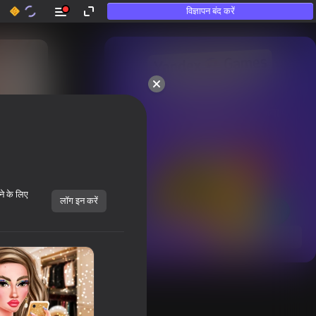
विज्ञापन बंद करें
50+ शीर्ष गेम्स।

उन लोगों द्वारा भी पसंद किया गया

जो «खेलते नहीं हैं»
ने के लिए
लॉग इन करें
सभी दिखाएँ