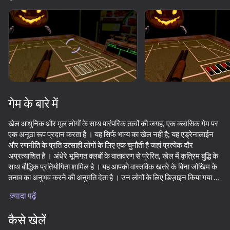
डिवाइस घुमाएँ
यह गेम केवल लैंडस्केप
ओरिएंटेशन का समर्थन करता है
गेम के बारे में
खेल आधुनिक और मूल लोगों के साथ पारंपरिक तत्वों की जगह, एक क्लासिक गेम पर
एक अनूठा रूप प्रदान करता है । यह सिर्फ भाग्य का खेल नहीं है; यह एड्रेनालाईन
और रणनीति के प्रति उत्साही लोगों के लिए एक चुनौती है जहां प्रत्येक दौर
अप्रत्याशित है । अंधेरे भूमिगत क्लबों के वातावरण से प्रेरित, खेल में कृत्रिम बुद्धि के
साथ बौद्धिक प्रतियोगिता शामिल है । यह आपको वास्तविक खतरे के बिना जोखिम के
तनाव का अनुभव करने की अनुमति देता है । उन लोगों के लिए डिज़ाइन किया गया है
प्ले
जो अपरंपरागत मनोरंजन की तलाश करते हैं और मौलिकता की सराहना करते हैं, यह
ज़्यादा पढ़ें
डायगेटिक तत्वों और न्यूनतम इंटरफ़ेस के साथ इमर्सिव गेमप्ले प्रदान करता है, जो
57
49
इसे विशेष रूप से अभिनव गेम डिज़ाइन के प्रशंसकों के लिए आकर्षक बनाता है ।
कैसे खेलें
Buckshot roulette
NFT Simulator
Your Life Simulator