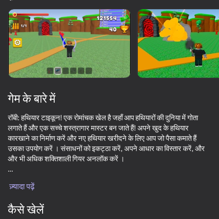
डिवाइस घुमाएँ
यह गेम केवल लैंडस्केप
ओरिएंटेशन का समर्थन करता है
गेम के बारे में
रॉबी: हथियार टाइकून! एक रोमांचक खेल है जहाँ आप हथियारों की दुनिया में गोता
लगाते हैं और एक सच्चे शस्त्रागार मास्टर बन जाते हैं! अपने खुद के हथियार
कारखाने का निर्माण करें और नए हथियार खरीदने के लिए आप जो पैसा कमाते हैं
उसका उपयोग करें । संसाधनों को इकट्ठा करें, अपने आधार का विस्तार करें, और
और भी अधिक शक्तिशाली गियर अनलॉक करें ।
प्ले
गतिशील लड़ाई में विभिन्न प्रकार के हथियारों का उपयोग करके दुश्मनों से लड़ें ।
ज़्यादा पढ़ें
अपने शस्त्रागार को अपग्रेड करें, नए हथियार प्रकारों की खोज करें, और अपने
67
62
61
62
दुश्मनों को हराने के लिए सबसे अच्छी रणनीति खोजें ।
कैसे खेलें
Gun Maker
Block Sniper
Murder Mystery 2 Online