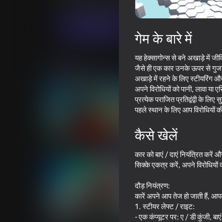
आर्केड
Awesome Entertainment
अब खेलें
गेम के बारे में
यह हेक्सागोन्स से बने अखाड़े में जी
समान खेल
जैसे ही एक कार उनके ऊपर से गुजरती 
अखाड़े में रहने के लिए स्टीयरिंग 
अपने विरोधियों को पानी, लावा या एस
प्रत्येक पराजित प्रतिद्वंद्वी के लिए
पहले स्थान के लिए आप विरोधियों की 
कैसे खेलें
82
70
Obby but You're on a Bike
Basket Random
कार को बाएं / दाएं नियंत्रित करे
सिक्के एकत्र करें, अपने विरोधियों क
दौड़ नियंत्रण:
कारें अपने आप तेज हो जाती हैं, 
1. स्टीयर लेफ्ट / राइट:
69
72
- एक कंप्यूटर पर: ए / डी कुंजी, बाए