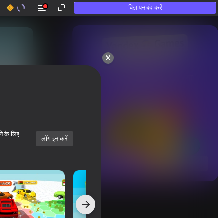
विज्ञापन बंद करें
50+ शीर्ष गेम्स।

उन लोगों द्वारा भी पसंद किया गया

जो «खेलते नहीं हैं»
ने के लिए
लॉग इन करें
सभी दिखाएँ