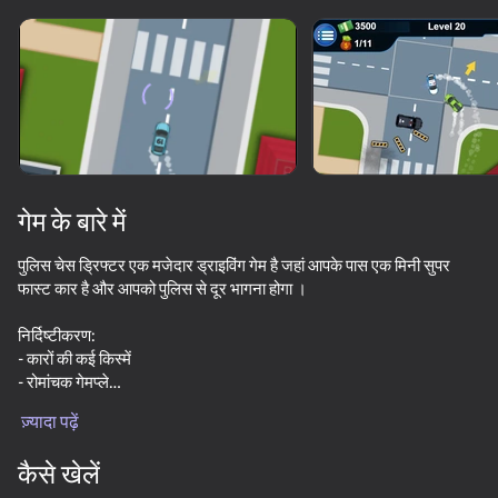
डिवाइस घुमाएँ
यह गेम केवल लैंडस्केप
ओरिएंटेशन का समर्थन करता है
गेम के बारे में
पुलिस चेस ड्रिफ्टर एक मजेदार ड्राइविंग गेम है जहां आपके पास एक मिनी सुपर
फास्ट कार है और आपको पुलिस से दूर भागना होगा ।
निर्दिष्टीकरण:
- कारों की कई किस्में
- रोमांचक गेमप्ले
प्ले
ज़्यादा पढ़ें
नियंत्रण:
कार चलाने के लिए प्रयोग खेल / तीर
कैसे खेलें