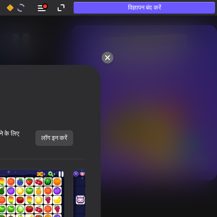
विज्ञापन बंद करें
50+ शीर्ष गेम्स।

उन लोगों द्वारा भी पसंद किया गया

जो «खेलते नहीं हैं»
ने के लिए
लॉग इन करें
सभी दिखाएँ