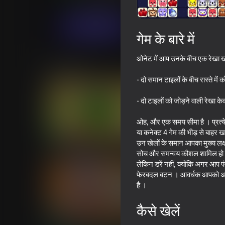
आर्केड
कैज़ुअल
Famobi-Dev
अब खेलें
गेम के बारे में
ओनेट में आप उनके बीच एक रेखा खीं
समान खेल
- दो समान टाइलों के बीच रास्ते में
- दो टाइलों को जोड़ने वाली रेखा 
ओह, और एक समय सीमा है । प्रत्य
या कनेक्ट 4 गेम की भीड़ से बाहर ख
73
59
उन खेलों के समान आपका मुख्य लक्ष
Watermelon Game
Plinko Clicker
सोच और समन्वय कौशल शामिल हो स
लेकिन डरें नहीं, क्योंकि अगर आप
फेरबदल बटन । आवर्धक आपको अगले
है ।
कैसे खेलें
84
69