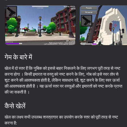
डिवाइस घुमाएँ
यह गेम केवल लैंडस्केप
ओरिएंटेशन का समर्थन करता है
लोड हो रहा है
गेम के बारे में
खेल में दो स्तर हैं कि नुबिक को इससे बाहर निकलने के लिए लगभग पूरी तरह से नष्ट
करना होगा । किसी इमारत या वस्तु को नष्ट करने के लिए, नोब को इसे स्वर तोप से
शूट करने की आवश्यकता होती है, लेकिन सावधान रहें, शूट करने के लिए स्वर ऊर्जा
की आवश्यकता होती है । यह ऊर्जा स्तर पर वस्तुओं और इमारतों को नष्ट करके प्राप्त
की जा सकती है ।
प्ले
कैसे खेलें
61
64
64
51
खेल का लक्ष्य सभी उपलब्ध शस्त्रागार का उपयोग करके स्तर को पूरी तरह से नष्ट
Murder Mystery 2 Online
Skyblock Survive With Noob!
Nubik and Emma: Prison Break
Murder Myst
करना है: