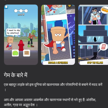
गेम के बारे में
एक बहादुर लड़के को इस दुनिया को खलनायक और परेशानियों से बचाने में मदद करें
।
95
50+ शीर्ष गेम. सभी द्वारा

74
84
82
आप और आपका अवतार आकर्षक और खतरनाक स्थानों से भरे हुए हैं: अंतरिक्ष,
पसंद किए गए. यहां तक कि “नॉन-गेमर्स”
Keyboard Escape: +1 Speed
Thief Puzzle
Tricky Twist
SkyWars Onl
अतीत, ग्रह पर अद्भुत देश ।