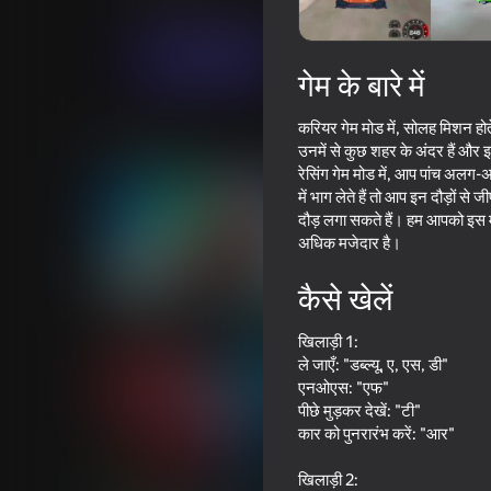
रेसिंग
टू प्लेयर्स
RHM Interactive
अब खेलें
गेम के बारे में
करियर गेम मोड में, सोलह मिशन होते ह
समान खेल
उनमें से कुछ शहर के अंदर हैं और 
रेसिंग गेम मोड में, आप पांच अलग-अ
में भाग लेते हैं तो आप इन दौड़ों से
दौड़ लगा सकते हैं। हम आपको इस मोड क
अधिक मजेदार है।
कैसे खेलें
69
70
Cool Cars Run 3D
Driving School Simul
खिलाड़ी 1:
ले जाएँ: "डब्ल्यू, ए, एस, डी"
एनओएस: "एफ"
पीछे मुड़कर देखें: "टी"
कार को पुनरारंभ करें: "आर"
74
73
खिलाड़ी 2: