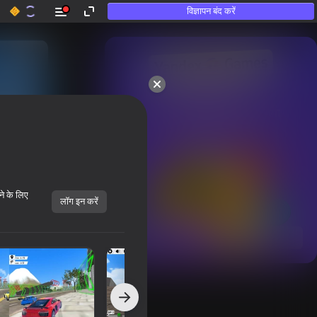
विज्ञापन बंद करें
50+ शीर्ष गेम्स।

उन लोगों द्वारा भी पसंद किया गया

जो «खेलते नहीं हैं»
ने के लिए
लॉग इन करें
सभी दिखाएँ