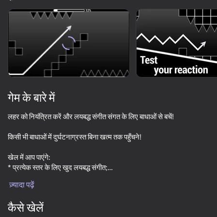
डिवाइस घुमाएँ
यह गेम केवल लैंडस्केप
ओरिएंटेशन का समर्थन करता है
गेम के बारे में
लहर को नियंत्रित करें और लयबद्ध संगीत संगत के लिए बाधाओं से बचें!
किसी भी बाधाओं में दुर्घटनाग्रस्त बिना खत्म तक पहुँचने!
खेल में आप पाएंगे:
* प्रत्येक स्तर के लिए खुद लयबद्ध संगीत;
प्ले
* गेमप्ले जिसमें त्वरित प्रतिक्रियाओं और सटीक आंदोलन की आवश्यकता होती है;
ज़्यादा पढ़ें
* बढ़ती कठिनाई के साथ 5 स्तर;
* सरल और न्यूनतर डिजाइन;
कैसे खेलें
* खाल जो आपको अपना व्यक्तित्व बनाने में मदद करेगी ।