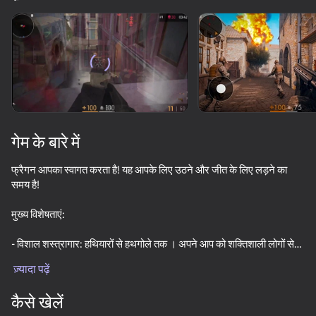
डिवाइस घुमाएँ
यह गेम केवल लैंडस्केप
ओरिएंटेशन का समर्थन करता है
गेम के बारे में
फ्रैगन आपका स्वागत करता है! यह आपके लिए उठने और जीत के लिए लड़ने का
समय है!
मुख्य विशेषताएं:
- विशाल शस्त्रागार: हथियारों से हथगोले तक । अपने आप को शक्तिशाली लोगों से
प्ले
लैस करें!
ज़्यादा पढ़ें
- आसान और सरल नियंत्रण
72
66
67
74
-बहुत सारे दुश्मनों और मिशनों के साथ एक्शन से भरपूर गेमप्ले!
कैसे खेलें
Bodycam Shooter
Surf GO: CS 2 Parkour and Case Simulator
Arena: Online Shooter
CS Lite