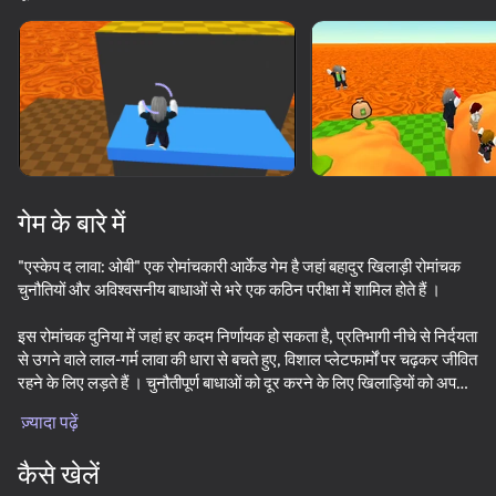
डिवाइस घुमाएँ
यह गेम केवल लैंडस्केप
ओरिएंटेशन का समर्थन करता है
गेम के बारे में
"एस्केप द लावा: ओबी" एक रोमांचकारी आर्केड गेम है जहां बहादुर खिलाड़ी रोमांचक
चुनौतियों और अविश्वसनीय बाधाओं से भरे एक कठिन परीक्षा में शामिल होते हैं ।
इस रोमांचक दुनिया में जहां हर कदम निर्णायक हो सकता है, प्रतिभागी नीचे से निर्दयता
से उगने वाले लाल-गर्म लावा की धारा से बचते हुए, विशाल प्लेटफार्मों पर चढ़कर जीवित
रहने के लिए लड़ते हैं । चुनौतीपूर्ण बाधाओं को दूर करने के लिए खिलाड़ियों को अपनी
प्ले
चपलता, सहनशक्ति और रणनीतिक सोच दिखानी होगी ।
ज़्यादा पढ़ें
95
90
82
81
केवल सबसे चुस्त और चालाक खिलाड़ी एड्रेनालाईन और प्रतियोगिता के इस अशांत
कैसे खेलें
कॉकटेल से बच पाएंगे । चुनौतियों की श्रृंखला को सफलतापूर्वक पूरा करने और
Keyboard Escape: +1 Speed
Obby: +1 Speed Keyboard Escape
Obby but You're on a Bike
DTA 6