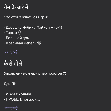
गेम के बारे में
डिवाइस घुमाएँ
Что стоит ждать от игры:
यह गेम केवल लैंडस्केप
ओरिएंटेशन का समर्थन करता है
- Девушка Нубика, Тайкон мир 😱
- Танцы 👌
- Большой дом
- Красивая мебель 🤯
- Заработок сердечек 😳
ज़्यादा पढ़ें
- Девушки 😍
कैसे खेलें
В игре каждая покупка даёт плюс к пассивному доходу!
Управление супер-пупер простое 😎
Покупай как можно больше!
Для ПК:
प्ले
- WASD: ходьба.
- ПРОБЕЛ: прыжок.
- SHIFT: ускорение.
ज़्यादा पढ़ें
- Вращение мышью: поворот экрана.