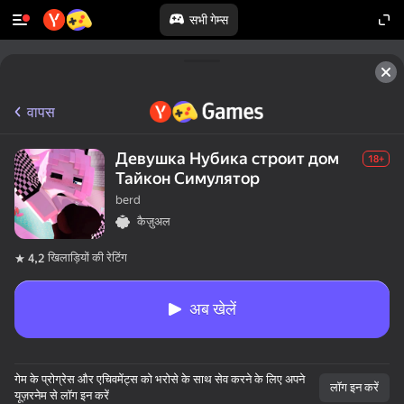
सभी गेम्स
वापस
Девушка Нубика строит дом
18+
Тайкон Симулятор
berd
कैज़ुअल
खिलाड़ियों की रेटिंग
4,2
अब खेलें
गेम के प्रोग्रेस और एचिवमेंट्स को भरोसे के साथ सेव करने के लिए अपने
लॉग इन करें
यूज़रनेम से लॉग इन करें