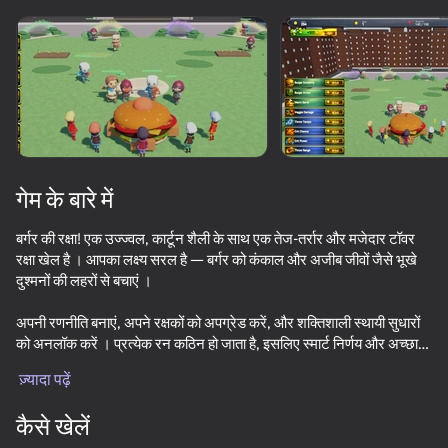
डिवाइस घुमाएँ
यह गेम केवल लैंडस्केप
ओरिएंटेशन का समर्थन करता है
लोड हो रहा है
गेम के बारे में
बर्गर की रक्षा! एक उज्ज्वल, कार्टून शैली के साथ एक तेज-तर्रार और मजेदार टॉवर
रक्षा खेल है । आपका लक्ष्य सरल है — बर्गर को कंकाल और अजीब जीवों जैसे भूखे
दुश्मनों की लहरों से बचाएं ।
अपनी रणनीति बनाएं, अपने रक्षकों को अपग्रेड करें, और शक्तिशाली स्थायी सुधारों
को अनलॉक करें । प्रत्येक रन कठिन हो जाता है, इसलिए स्मार्ट निर्णय और अच्छा
प्ले
समय जीवित रहने की कुंजी है ।
ज़्यादा पढ़ें
खेल सुविधाएँ:
53
39
54
कैसे खेलें
Cookie Clicker
Tralalelo: The Great Escape
Geometric Dash: Evolution to the Demon!