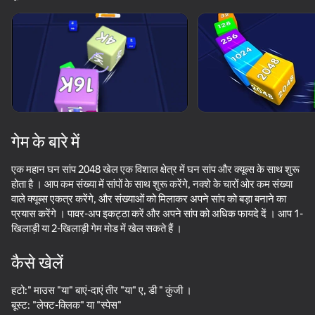
सभी दिखाएँ
गेम के बारे में
एक महान घन सांप 2048 खेल एक विशाल क्षेत्र में घन सांप और क्यूब्स के साथ शुरू
होता है । आप कम संख्या में सांपों के साथ शुरू करेंगे, नक्शे के चारों ओर कम संख्या
वाले क्यूब्स एकत्र करेंगे, और संख्याओं को मिलाकर अपने सांप को बड़ा बनाने का
प्रयास करेंगे । पावर-अप इकट्ठा करें और अपने सांप को अधिक फायदे दें । आप 1-
खिलाड़ी या 2-खिलाड़ी गेम मोड में खेल सकते हैं ।
कैसे खेलें
65
50+ शीर्ष गेम. सभी द्वारा

78
68
63
हटो:" माउस "या" बाएं-दाएं तीर "या" ए, डी " कुंजी ।
पसंद किए गए. यहां तक कि “नॉन-गेमर्स”
Bullet Run!
Inkly Arena
Run Number Merge
Tall Guy Run
बूस्ट: "लेफ्ट-क्लिक" या "स्पेस"