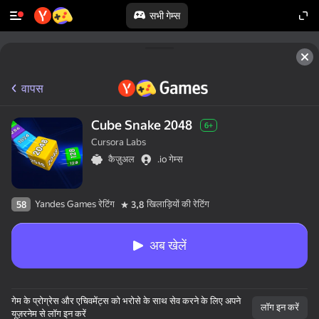
सभी गेम्स
वापस
Cube Snake 2048
6+
Cursora Labs
कैज़ुअल
.io गेम्स
Yandes Games रेटिंग
खिलाड़ियों की रेटिंग
58
3,8
अब खेलें
50+ शीर्ष गेम्स।

गेम के प्रोग्रेस और एचिवमेंट्स को भरोसे के साथ सेव करने के लिए अपने
सभी द्वारा पसंद किया गया।

लॉग इन करें
यूज़रनेम से लॉग इन करें
यहां तक कि “नॉन-गेमर्स”।