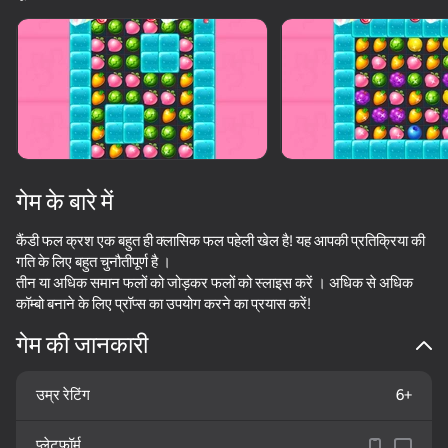
गेम के बारे में
कैंडी फल क्रश एक बहुत ही क्लासिक फल पहेली खेल है! यह आपकी प्रतिक्रिया की
गति के लिए बहुत चुनौतीपूर्ण है ।
तीन या अधिक समान फलों को जोड़कर फलों को स्लाइस करें । अधिक से अधिक
कॉम्बो बनाने के लिए प्रॉप्स का उपयोग करने का प्रयास करें!
गेम की जानकारी
उम्र रेटिंग
6+
36
50+ शीर्ष गेम. सभी द्वारा

81
73
पसंद किए गए. यहां तक कि “नॉन-गेमर्स”
Apple Worm
Merge Fruits & Flowers: Clear
What's the difference?
Red Ball Esc
प्लेटफ़ॉर्म