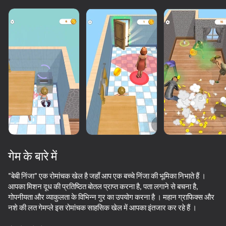
गेम के बारे में
"बेबी निंजा" एक रोमांचक खेल है जहाँ आप एक बच्चे निंजा की भूमिका निभाते हैं ।
आपका मिशन दूध की प्रतिष्ठित बोतल प्राप्त करना है, पता लगाने से बचना है,
गोपनीयता और व्याकुलता के विभिन्न गुर का उपयोग करना है । महान ग्राफिक्स और
50+ शीर्ष गेम. सभी द्वारा

41
49
नशे की लत गेमप्ले इस रोमांचक साहसिक खेल में आपका इंतजार कर रहे हैं ।
पसंद किए गए. यहां तक कि “नॉन-गेमर्स”
Labubu World: Merge them all!
EPIC Escape from Barry's Prison!
Shadow Slash: Ninja Stealth
Call Cat Nap