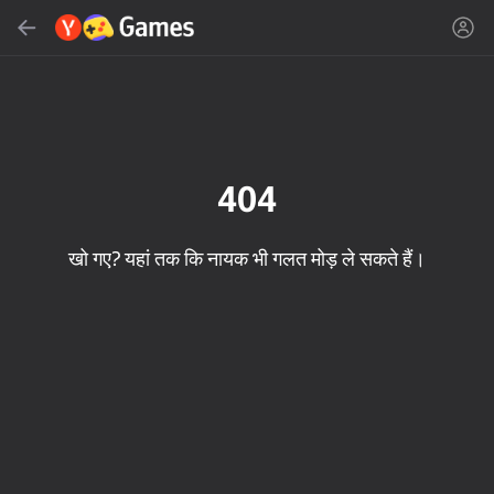
सर्च करें
गेम या शैली खोजें
Yandes Games
अनुशंसित
404
खो गए? यहां तक कि नायक भी गलत मोड़ ले सकते हैं।
16+
85
90
86
Spider Solitaire (1, 2,
Duck Rescue: Screw
Mahjong Blast
and 4 suits)
Clear