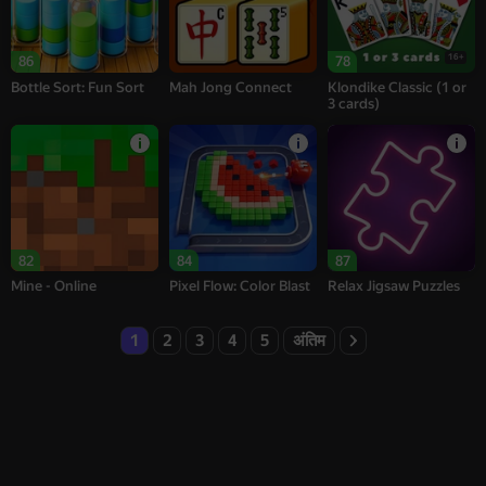
16+
86
78
Bottle Sort: Fun Sort
Mah Jong Connect
Klondike Classic (1 or
3 cards)
82
84
87
Mine - Online
Pixel Flow: Color Blast
Relax Jigsaw Puzzles
1
2
3
4
5
अंतिम