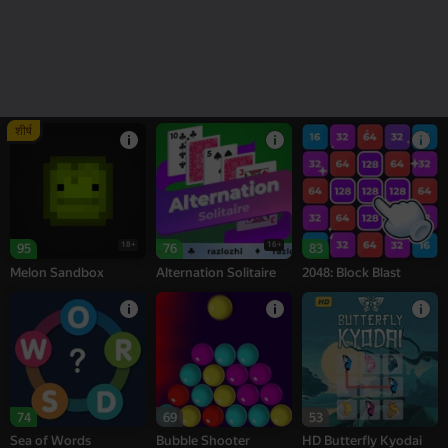
78
77
76
Number Match -
Bubble Tower 3D
शतरंज
Seeds
शीर्ष
18+
16+
95
76
83
Melon Sandbox
Alternation Solitaire
2048: Block Blast
74
69
53
Sea of Words
Bubble Shooter
HD Butterfly Kyodai