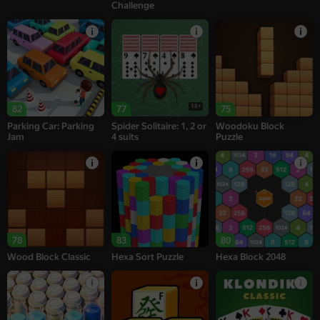
Challenge
18+
82
77
75
Parking Car: Parking
Spider Solitaire: 1, 2 or
Woodoku Block
Jam
4 suits
Puzzle
78
83
80
Wood Block Classic
Hexa Sort Puzzle
Hexa Block 2048