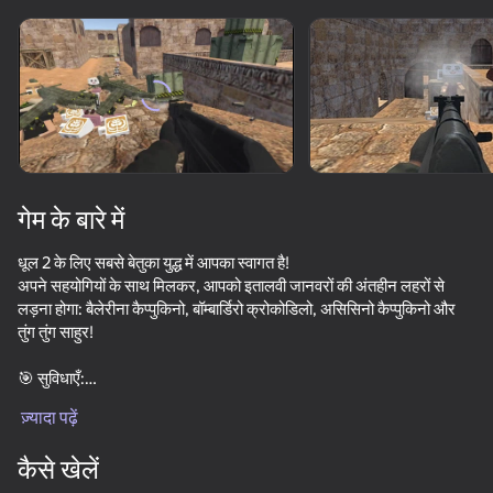
डिवाइस घुमाएँ
यह गेम केवल लैंडस्केप
ओरिएंटेशन का समर्थन करता है
गेम के बारे में
धूल 2 के लिए सबसे बेतुका युद्ध में आपका स्वागत है!
अपने सहयोगियों के साथ मिलकर, आपको इतालवी जानवरों की अंतहीन लहरों से
लड़ना होगा: बैलेरीना कैप्पुकिनो, बॉम्बार्डिरो क्रोकोडिलो, असिसिनो कैप्पुकिनो और
तुंग तुंग साहुर!
🎯 सुविधाएँ:
प्ले
ज़्यादा पढ़ें
चिकनी और आरामदायक शूटिंग-बस अपना हथियार उठाओ और अपने दुश्मनों को
गोली मारो!
51
52
66
कैसे खेलें
Zombie Defense: Building Clearance
एजेंट बुलेट
Battle of the Soldiers: Red vs Blue