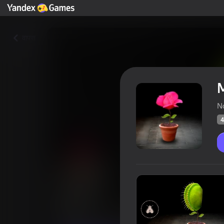
वापस
M
N
4
Mitosis
खिलाड़ियों की रेटिंग
47
Yandes Games रेटिंग
4,5