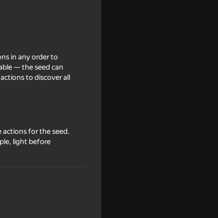
ons in any order to
ctable — the seed can
ctions to discover all
16+
 actions for the seed.
le, light before