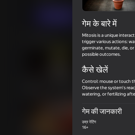
सिमूलेटर्स
Northman Games
अब खेलें
गेम के बारे में
Mitosis is a unique interac
समान खेल
trigger various actions: wa
germinate, mutate, die, or
possible outcomes.
कैसे खेलें
68
53
Control: mouse or touch th
Observe the system's react
SPACE EATERS: They took your
Tornado: Fury of th
cat
watering, or fertilizing af
गेम की जानकारी
उम्र रेटिंग
16+
38
73