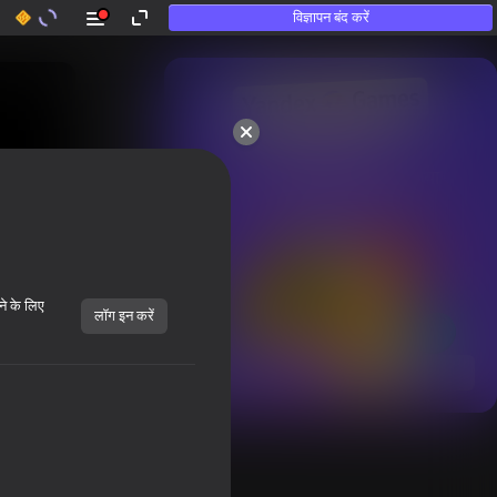
विज्ञापन बंद करें
50+ शीर्ष गेम्स।

उन लोगों द्वारा भी पसंद किया गया

जो «खेलते नहीं हैं»
ने के लिए
लॉग इन करें
सभी दिखाएँ