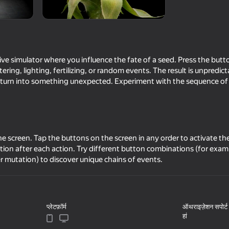
tive simulator where you influence the fate of a seed. Press the butt
tering, lighting, fertilizing, or random events. The result is unpredi
 turn into something unexpected. Experiment with the sequence of a
49
36
e screen. Tap the buttons on the screen in any order to activate the
ion after each action. Try different button combinations (for examp
e elements
R.E.P.O. Hide and Seek with
Mom, I'm sleeping!
Friends
ter mutation) to discover unique chains of events.
प्लेटफ़ॉर्म
ऑथराइज़ेशन सपोर्ट
हां
29
43