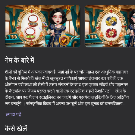
डिवाइस घुमाएँ
यह गेम केवल लैंडस्केप
ओरिएंटेशन का समर्थन करता है
गेम के बारे में
शैली की दुनिया में आपका स्वागत है, जहां पूर्व के प्राचीन महल एक आधुनिक महानगर
के वैभव से मिलते हैं! खेल में दो खूबसूरत नायिकाएं आपका इंतजार कर रही हैं: एक
ओटोमन परी कथा की शैली में उत्तम संगठनों के साथ एक प्राच्य सौंदर्य और महानगर
के कैटवॉक पर विजय प्राप्त करने वाली एक स्टाइलिश शहरी फैशनिस्टा । खेल के
दौरान, आप एक फैशन स्टाइलिस्ट बन जाएंगे और प्रत्येक लड़कियों के लिए अद्वितीय
रूप बनाएंगे । सांस्कृतिक विवाद में अपना पक्ष चुनें और इस चुनाव को वास्तविकता
प्ले
बनाएं!
ज़्यादा पढ़ें
42
44
35
58
कैसे खेलें
Call Metromen
Twerk Master
Twerk Race: Cross the bridge