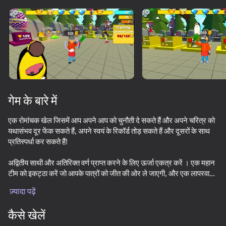
डिवाइस घुमाएँ
यह गेम केवल लैंडस्केप
ओरिएंटेशन का समर्थन करता है
गेम के बारे में
एक रोमांचक खेल जिसमें आप अपने आप को चुनौती दे सकते हैं और अपने चरित्र को
यथासंभव दूर फेंक सकते हैं, अपने स्वयं के रिकॉर्ड तोड़ सकते हैं और दूसरों के साथ
प्रतिस्पर्धा कर सकते हैं!
अद्वितीय साथी और अतिरिक्त वर्ण प्राप्त करने के लिए ऊर्जा एकत्र करें । एक महान
टीम को इकट्ठा करें जो आपके पात्रों को जीत की ओर ले जाएगी, और एक लापरवाह
प्ले
और सुखद गेमप्ले का आनंद लेगी!
ज़्यादा पढ़ें
49
38
47
कैसे खेलें
Stack Fire Ball
Brainrot Evolution: Clicker
Crazy Roll