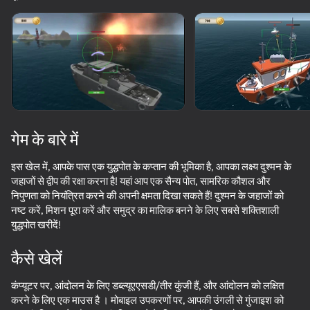
डिवाइस घुमाएँ
यह गेम केवल लैंडस्केप
ओरिएंटेशन का समर्थन करता है
गेम के बारे में
इस खेल में, आपके पास एक युद्धपोत के कप्तान की भूमिका है, आपका लक्ष्य दुश्मन के
जहाजों से द्वीप की रक्षा करना है! यहां आप एक सैन्य पोत, सामरिक कौशल और
निपुणता को नियंत्रित करने की अपनी क्षमता दिखा सकते हैं! दुश्मन के जहाजों को
नष्ट करें, मिशन पूरा करें और समुद्र का मालिक बनने के लिए सबसे शक्तिशाली
युद्धपोत खरीदें!
प्ले
कैसे खेलें
59
60
60
59
कंप्यूटर पर, आंदोलन के लिए डब्ल्यूएएसडी/तीर कुंजी हैं, और आंदोलन को लक्षित
FPV Kamikaze drone simulator
Planes vs Tanks
Zombie Road: Cases Merge
करने के लिए एक माउस है । मोबाइल उपकरणों पर, आपकी उंगली से गुंजाइश को