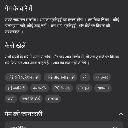
गेम के बारे में
डिवाइस घुमाएँ
सबसे साधारण शतरंज। आपको प्रतिद्वंद्वी को हराना होगा । क्लासिक नियम। कोई
यह गेम केवल लैंडस्केप
ओरिएंटेशन का समर्थन करता है
होलोग्राम नहीं, कोई जादू नहीं । बस आप, प्रतिद्वंद्वी, और बोर्ड पर विचारों की
सरसराहट ।
कैसे खेलें
सभी चालों के बारे में ध्यान से सोचें, और जब आप निर्णय लें, तो उस टुकड़े पर क्लिक
करें जिस पर आप जाना चाहते हैं । आप तब तक नहीं जीतेंगे ।
कोई रजिस्ट्रेशन नहीं
कोई डाउनलोड नहीं
फ़्री
ब्राउज़र
हाई क्वालिटी
डेस्कटॉप
PC के लिए
मोबाइल
सावधान
रूसी
रणनीति बोर्ड
शतरंज
प्ले
गेम की जानकारी
73
68
76
लेजर से बच
My Chess
Checkers+
शतरंज