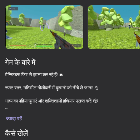
डिवाइस घुमाएँ
यह गेम केवल लैंडस्केप
ओरिएंटेशन का समर्थन करता है
गेम के बारे में
मैन्स्टिक्स फिर से हमला कर रहे हैं! 🔥
स्पष्ट स्तर, गतिशील गोलीबारी में दुश्मनों को नीचे ले जाना! 💪
भाग्य का पहिया घुमाएं और शक्तिशाली हथियार प्राप्त करें! 🎲
प्ले
अजेय बनने के लिए अपनी बंदूकें अपग्रेड करें! 🚀
ज़्यादा पढ़ें
अपने चरित्र को स्तर दें और रेटिंग अर्जित करें! 📈
67
63
55
68
कैसे खेलें
Stealth Shooter
Old Green-Yellow War
Reds vs Blues: War
Stick Archer