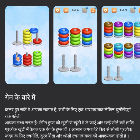
सभी दिखाएँ
गेम के बारे में
कलर हूप सॉर्ट में आपका स्वागत है, सभी के लिए एक आरामदायक लेकिन चुनौतीपूर्ण
तर्क पहेली!
आपका लक्ष्य सरल है: रंगीन हुप्स को खूंटी से खूंटी में ले जाएं और उन्हें सॉर्ट करें ताकि
82
50+ शीर्ष गेम. सभी द्वारा

85
82
84
प्रत्येक खूंटी में केवल एक रंग के हुप्स हों । आसान लगता है? फिर से सोचो! प्रत्येक
पसंद किए गए. यहां तक कि “नॉन-गेमर्स”
Parking Car: Parking Jam
Arrow Out
Nut Sort: Color Puzzle Game
कदम के लिए रणनीति, दूरदर्शिता और थोड़ी रचनात्मकता की आवश्यकता होती है ।