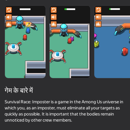
गेम के बारे में
Survival Race: Imposter is a game in the Among Us universe in
which you, as an imposter, must eliminate all your targets as
quickly as possible. It is important that the bodies remain
75
52
63
70
unnoticed by other crew members.
Just Impostor
You Imposter Among Us 3D
Bed Wars
Crazy Steve.