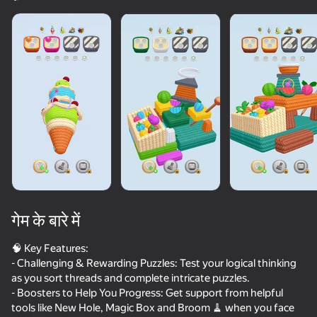
गेम के बारे में
🧠 Key Features:
- Challenging & Rewarding Puzzles: Test your logical thinking
as you sort threads and complete intricate puzzles.
89
50+ शीर्ष गेम. सभी द्वारा

82
67
82
- Boosters to Help You Progress: Get support from helpful
पसंद किए गए. यहां तक कि “नॉन-गेमर्स”
Duck Rescue: Screw Clear
Parking Car: Parking Jam
Rubber Ball 3D
tools like New Hole, Magic Box and Broom 🧹 when you face