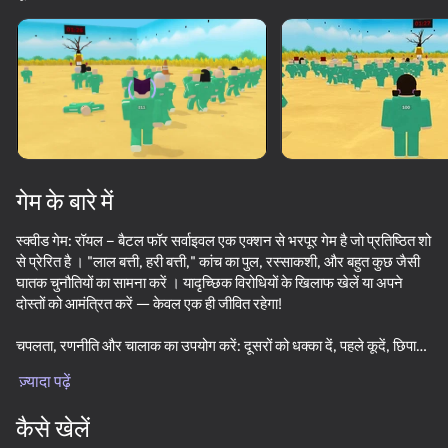
डिवाइस घुमाएँ
यह गेम केवल लैंडस्केप
ओरिएंटेशन का समर्थन करता है
लोड हो रहा है
गेम के बारे में
स्क्वीड गेम: रॉयल – बैटल फॉर सर्वाइवल एक एक्शन से भरपूर गेम है जो प्रतिष्ठित शो
से प्रेरित है । "लाल बत्ती, हरी बत्ती," कांच का पुल, रस्साकशी, और बहुत कुछ जैसी
घातक चुनौतियों का सामना करें । यादृच्छिक विरोधियों के खिलाफ खेलें या अपने
दोस्तों को आमंत्रित करें — केवल एक ही जीवित रहेगा!
चपलता, रणनीति और चालाक का उपयोग करें: दूसरों को धक्का दें, पहले कूदें, छिपाएं,
प्ले
या अपने प्रतिद्वंद्वियों को तोड़फोड़ करें । खाल, मास्क और अन्य पुरस्कार अर्जित
ज़्यादा पढ़ें
करने के लिए मैच जीतें ।
95
90
82
81
कैसे खेलें
क्या आप जीत के लिए यह सब जोखिम में डालने के लिए तैयार हैं? खेल में आपका
Keyboard Escape: +1 Speed
Obby: +1 Speed Keyboard Escape
Obby but You're on a Bike
DTA 6