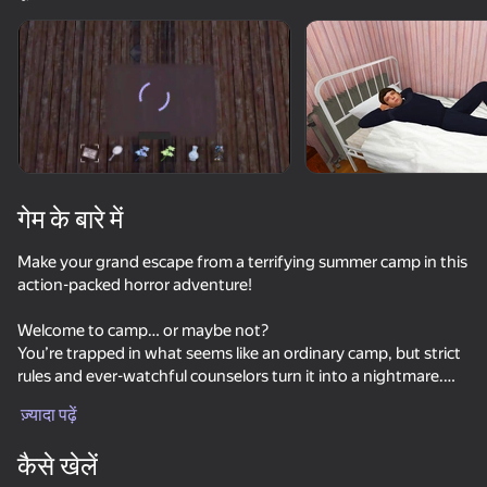
डिवाइस घुमाएँ
यह गेम केवल लैंडस्केप
ओरिएंटेशन का समर्थन करता है
लोड हो रहा है
गेम के बारे में
Make your grand escape from a terrifying summer camp in this
action-packed horror adventure!
Welcome to camp… or maybe not?
You’re trapped in what seems like an ordinary camp, but strict
rules and ever-watchful counselors turn it into a nightmare.
प्ले
Your mission? Escape—at any cost. But that’s easier said than
ज़्यादा पढ़ें
done. Guards patrol the area, exits are blocked, and the night
watchman never sleeps. In this survival horror, one mistake
कैसे खेलें
could be your last.