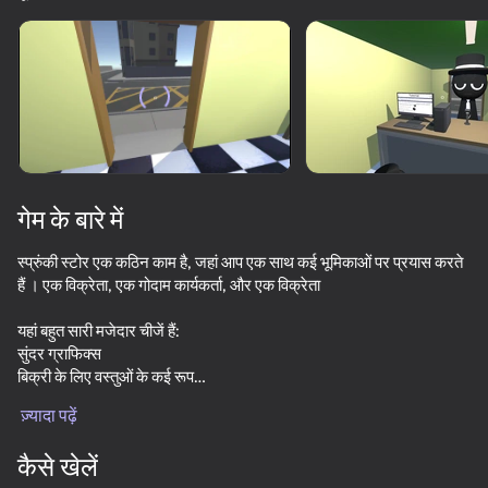
डिवाइस घुमाएँ
यह गेम केवल लैंडस्केप
ओरिएंटेशन का समर्थन करता है
गेम के बारे में
स्प्रुंकी स्टोर एक कठिन काम है, जहां आप एक साथ कई भूमिकाओं पर प्रयास करते
हैं । एक विक्रेता, एक गोदाम कार्यकर्ता, और एक विक्रेता
यहां बहुत सारी मजेदार चीजें हैं:
सुंदर ग्राफिक्स
बिक्री के लिए वस्तुओं के कई रूप
प्ले
कार्यालय सजावट
ज़्यादा पढ़ें
सभी प्रकार के ट्रिंकेट खरीदने के लिए आपके सामान की प्रतीक्षा कर रहे हैं!
49
38
41
48
कैसे खेलें
Stack Fire Ball
KISSING in the digital circus
Call Alastor now: clicker