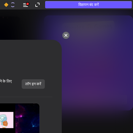
विज्ञापन बंद करें
50+ शीर्ष गेम्स।

उन लोगों द्वारा भी पसंद किया गया

जो «खेलते नहीं हैं»
ने के लिए
लॉग इन करें
सभी दिखाएँ