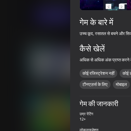
कैज़ुअल
लड़कों के लिए
PizzaGames
अब खेलें
गेम के बारे में
उच्च कूद, रसातल से बचने और सिक्
समान खेल
कैसे खेलें
अधिक से अधिक अंक प्राप्त करने के 
कोई रजिस्ट्रेशन नहीं
कोई 
63
55
टीनएज़र्स के लिए
मोबाइल
Call Wenda Sprunki Now!
Call Sprunki Incredi
गेम की जानकारी
उम्र रेटिंग
12+
56
40
लोकलाइज़ेशन