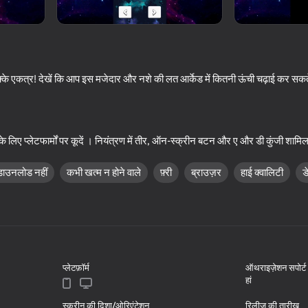
के एकत्र! देखें कि आप इस मजेदार और नशे की लत आर्केड में कितनी ऊंची चढ़ाई कर सकते 
लिए प्लेटफार्मों पर कूदें । नियंत्रण में तीर, ऑन-स्क्रीन बटन और ए और डी कुंजी शामिल 
डाउनलोड नहीं
कभी खत्म न होने वाले
फ़्री
ब्राउज़र
हाई क्वालिटी
ड
18+
51
box now!
Change the Hazbin...
Geometry: Clicker-Th
of Complexity
प्लेटफ़ॉर्म
ऑथराइज़ेशन सपोर्ट
हां
50
स्क्रीन की दिशा/ओरिएंटेशन
रिलीज़ की तारीख