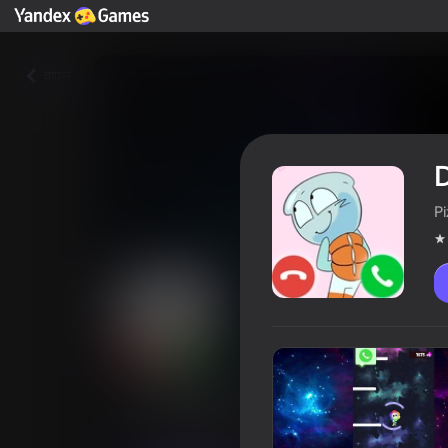
वापस
D
P
Dandy World: The Call
खिलाड़ियों की रेटिंग
4,1
12+