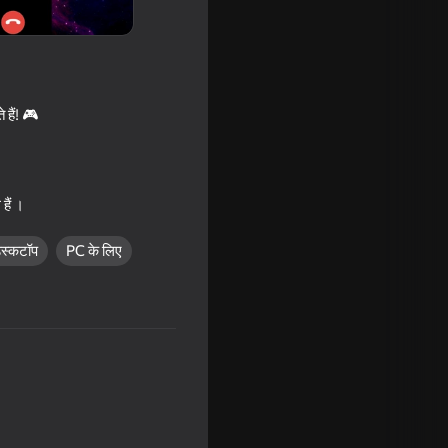
हैं! 🎮
हैं ।
ेस्कटॉप
PC के लिए
e Evolution
16+