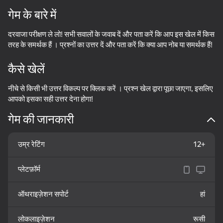
गेम के बारे में
डिवाइस घुमाएँ
दरवाजा परीक्षण ले लो! सभी सवालों के जवाब दें और पता करें कि आप इस खेल में किस
यह गेम केवल लैंडस्केप
ओरिएंटेशन का समर्थन करता है
तरह के समर्थक हैं । प्रश्नों का उत्तर दें और पता करें कि क्या आप नोब या समर्थक हैं!
कैसे खेलें
नीचे से किसी भी उत्तर विकल्प पर क्लिक करें । प्रश्न खेल द्वारा पूछा जाएगा, इसलिए
आपको इसका सही उत्तर देना होगा!
गेम की जानकारी
उम्र रेटिंग
12+
प्लेटफ़ॉर्म
प्ले
ऑथराइज़ेशन सपोर्ट
हां
48
56
53
55
Come in if you're not Scared!
Neon Swing
Cookie Clicker
Doors Craft
लोकलाइज़ेशन
रूसी