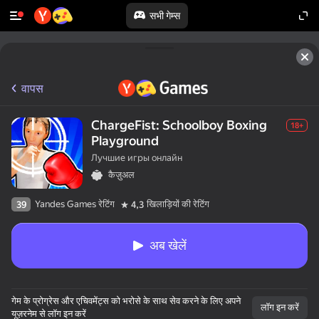
सभी गेम्स
वापस
ChargeFist: Schoolboy Boxing
18+
Playground
Лучшие игры онлайн
कैज़ुअल
Yandes Games रेटिंग
खिलाड़ियों की रेटिंग
39
4,3
अब खेलें
50+ शीर्ष गेम्स।

गेम के प्रोग्रेस और एचिवमेंट्स को भरोसे के साथ सेव करने के लिए अपने
सभी द्वारा पसंद किया गया।

लॉग इन करें
यूज़रनेम से लॉग इन करें
यहां तक कि “नॉन-गेमर्स”।