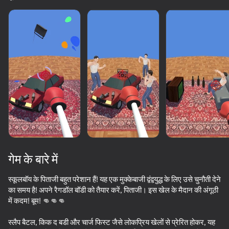
सभी दिखाएँ
गेम के बारे में
स्कूलबॉय के पिताजी बहुत परेशान हैं! यह एक मुक्केबाजी द्वंद्वयुद्ध के लिए उसे चुनौती देने
का समय है! अपने रैगडॉल बॉडी को तैयार करें, पिताजी। इस खेल के मैदान की अंगूठी
में कदम! बूम! 👊👊👊
65
50+ शीर्ष गेम. सभी द्वारा

62
53
पसंद किए गए. यहां तक कि “नॉन-गेमर्स”
Perfect Flip
लेजर से बच
Trampoline Basketball 3D
स्लैप बैटल, किक द बडी और चार्ज फिस्ट जैसे लोकप्रिय खेलों से प्रेरित होकर, यह