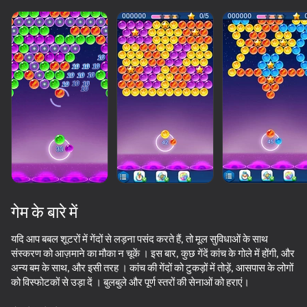
गेम के बारे में
यदि आप बबल शूटरों में गेंदों से लड़ना पसंद करते हैं, तो मूल सुविधाओं के साथ
संस्करण को आज़माने का मौका न चूकें । इस बार, कुछ गेंदें कांच के गोले में होंगी, और
अन्य बम के साथ, और इसी तरह । कांच की गेंदों को टुकड़ों में तोड़ें, आसपास के लोगों
50
50+ शीर्ष गेम. सभी द्वारा

59
69
77
को विस्फोटकों से उड़ा दें । बुलबुले और पूर्ण स्तरों की सेनाओं को हराएं।
पसंद किए गए. यहां तक कि “नॉन-गेमर्स”
Stack Fire Ball
Plinko Clicker
Drop all the fruits and delete them!