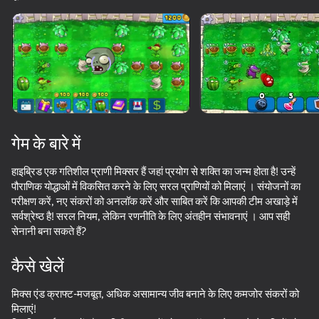
डिवाइस घुमाएँ
यह गेम केवल लैंडस्केप
ओरिएंटेशन का समर्थन करता है
गेम के बारे में
हाइब्रिड एक गतिशील प्राणी मिक्सर हैं जहां प्रयोग से शक्ति का जन्म होता है! उन्हें
पौराणिक योद्धाओं में विकसित करने के लिए सरल प्राणियों को मिलाएं । संयोजनों का
परीक्षण करें, नए संकरों को अनलॉक करें और साबित करें कि आपकी टीम अखाड़े में
सर्वश्रेष्ठ है! सरल नियम, लेकिन रणनीति के लिए अंतहीन संभावनाएं । आप सही
सेनानी बना सकते हैं?
प्ले
कैसे खेलें
87
87
80
मिक्स एंड क्राफ्ट-मजबूत, अधिक असामान्य जीव बनाने के लिए कमजोर संकरों को
Animal Hospital Playground
Plants Vs Zombie Hybrid Story Mod
Plants vs Zombies Fusion 67 Hybrid
मिलाएं!