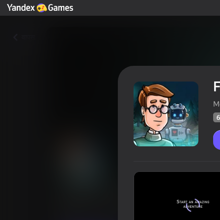
वापस
F
M
6
Find joe: Lumen
खिलाड़ियों की रेटिंग
63
Yandes Games रेटिंग
4,1