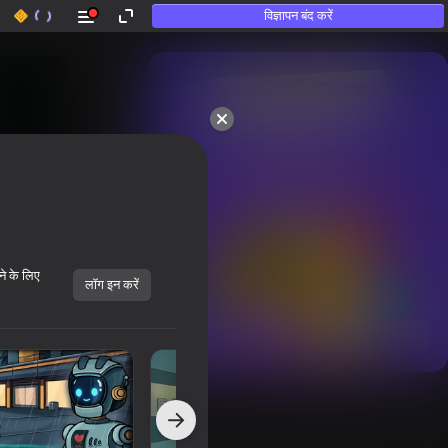
विज्ञापन बंद करें
50+ शीर्ष गेम्स।

उन लोगों द्वारा भी पसंद किया गया

जो «खेलते नहीं हैं»
ने के लिए
लॉग इन करें
सभी दिखाएँ