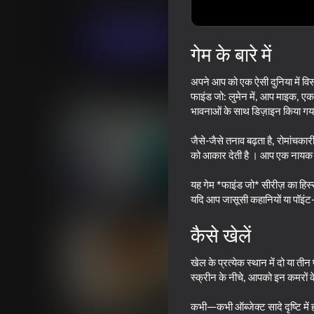
पज़ल्स
एडवेंचर
Mobiloids
अब खेलें
गेम के बारे में
अपने आप को एक ऐसी दुनिया में विसर्
समान खेल
फाइंड जो: लुमेन में, आप माइक, ए
भावनाओं के साथ डिज़ाइन किया गया ह
जैसे-जैसे तनाव बढ़ता है, रोमांचक
को आकार देती है । आप एक नायक य
यह गेम *फाइंड जो* सीरीज़ का हिस्स
18+
53
52
यदि आप जासूसी कहानियों या पॉइंट-ए
Sniper Shot: Bullet Time
एजेंट बुलेट
कैसे खेलें
खेल के प्रत्येक स्थान में दो या तीन 
स्क्रीन के नीचे, आपको इन कमरों के
42
38
कभी—कभी ऑब्जेक्ट सादे दृष्टि में 