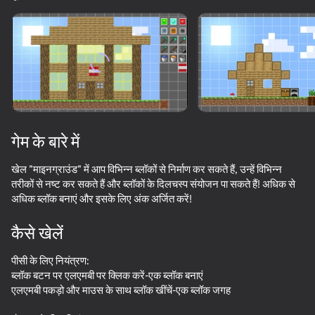
डिवाइस घुमाएँ
यह गेम केवल लैंडस्केप
ओरिएंटेशन का समर्थन करता है
गेम के बारे में
खेल "माइनग्राउंड" में आप विभिन्न ब्लॉकों से निर्माण कर सकते हैं, उन्हें विभिन्न
तरीकों से नष्ट कर सकते हैं और ब्लॉकों के दिलचस्प संयोजन पा सकते हैं! अधिक से
अधिक ब्लॉक बनाएं और इसके लिए अंक अर्जित करें!
कैसे खेलें
प्ले
पीसी के लिए नियंत्रण:
ब्लॉक बटन पर एलएमबी पर क्लिक करें-एक ब्लॉक बनाएं
59
65
56
67
एलएमबी पकड़ो और माउस के साथ ब्लॉक खींचें-एक ब्लॉक जगह
Mine Crusher
Stand Playground Sandbox
Monster School Challenges